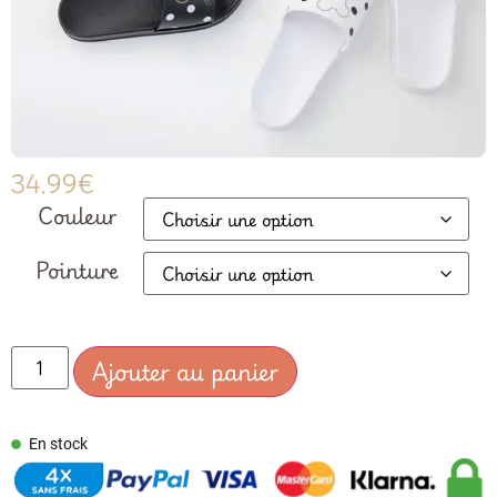
34.99
€
Couleur
Pointure
Ajouter au panier
En stock