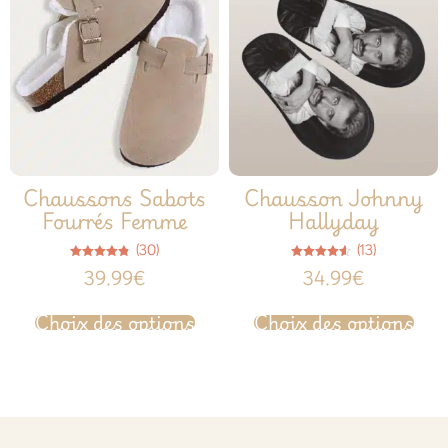
Chaussons Sabots
Chausson Johnny
Fourrés Femme
Hallyday
(30)
(13)
Note
Note
39.99
€
34.99
€
4.77
4.54
sur 5
sur 5
Choix des options
Choix des options