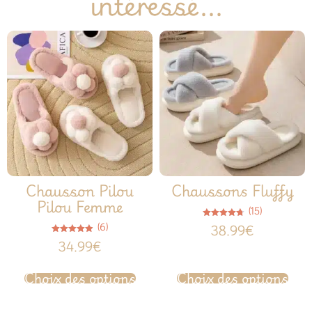
intéressé...
Chausson Pilou
Chaussons Fluffy
Pilou Femme
(15)
Note
(6)
38.99
€
4.67
sur 5
Note
34.99
€
4.83
sur 5
Choix des options
Choix des options