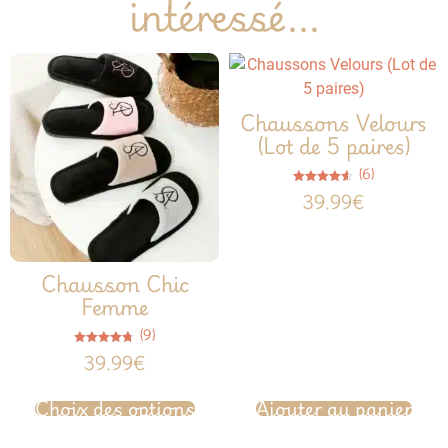
intéressé...
Chaussons Velours
(Lot de 5 paires)
(6)
Note
39.99
€
4.50
sur 5
Chausson Chic
Femme
(9)
Note
39.99
€
4.67
sur 5
Choix des options
Ajouter au panier