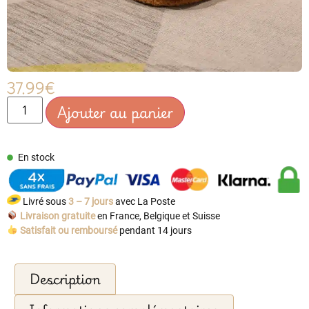
37.99
€
Ajouter au panier
En stock
Livré sous
3 – 7 jours
avec La Poste
Livraison gratuite
en France, Belgique et Suisse
Satisfait ou remboursé
pendant 14 jours
Description