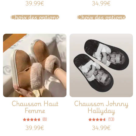
Note
Note
39.99
€
34.99
€
4.67
4.63
sur 5
sur 5
Choix des options
Choix des options
Chausson Haut
Chausson Johnny
Femme
Hallyday
(8)
(13)
Note
Note
39.99
€
34.99
€
4.63
4.54
sur 5
sur 5