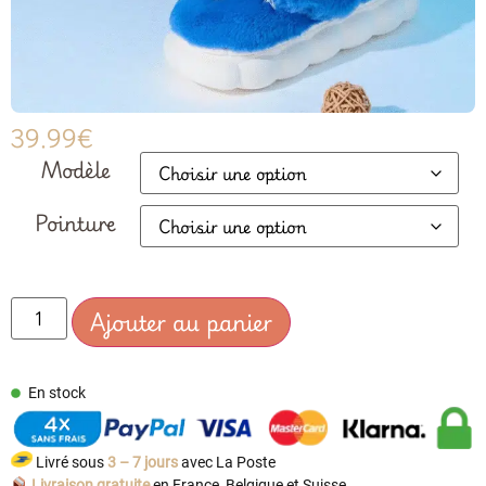
39.99
€
Modèle
Pointure
Ajouter au panier
En stock
Livré sous
3 – 7 jours
avec La Poste
Livraison gratuite
en France, Belgique et Suisse