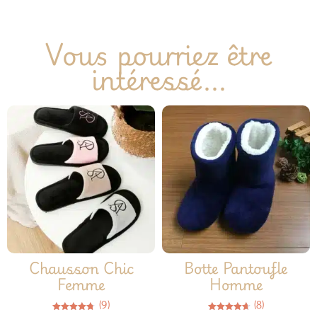
Vous pourriez être
intéressé...
Chausson Chic
Botte Pantoufle
Femme
Homme
(9)
(8)