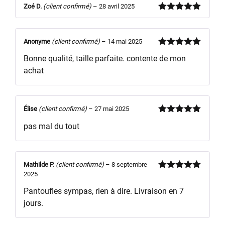
Zoé D.
(client confirmé)
–
28 avril 2025
Note
5
sur
5
Anonyme
(client confirmé)
–
14 mai 2025
Note
5
sur
Bonne qualité, taille parfaite. contente de mon
5
achat
Élise
(client confirmé)
–
27 mai 2025
Note
5
sur
pas mal du tout
5
Mathilde P.
(client confirmé)
–
8 septembre
2025
Note
5
sur
5
Pantoufles sympas, rien à dire. Livraison en 7
jours.