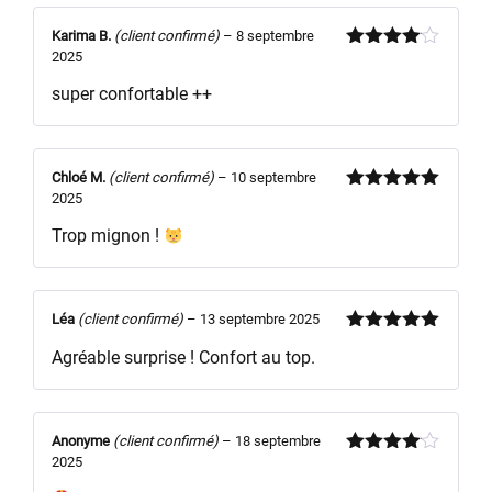
Karima B.
(client confirmé)
–
8 septembre
2025
Note
4
sur 5
super confortable ++
Chloé M.
(client confirmé)
–
10 septembre
2025
Note
5
sur
5
Trop mignon !
Léa
(client confirmé)
–
13 septembre 2025
Note
5
sur
Agréable surprise ! Confort au top.
5
Anonyme
(client confirmé)
–
18 septembre
2025
Note
4
sur 5