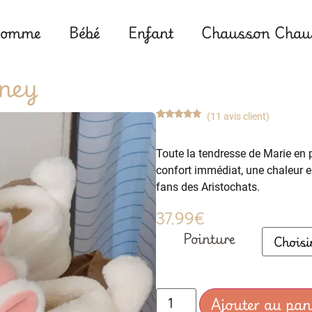
omme
Bébé
Enfant
Chausson Chaus
sney
(
11
avis client)
Noté
11
4.91
sur 5
basé sur
Toute la tendresse de Marie en 
notations
client
confort immédiat, une chaleur e
fans des Aristochats.
37.99
€
Pointure
Ajouter au pan