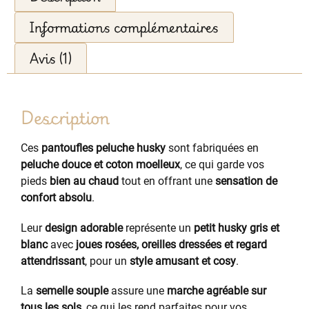
Informations complémentaires
Avis (1)
Description
Ces
pantoufles peluche husky
sont fabriquées en
peluche douce et coton moelleux
, ce qui garde vos
pieds
bien au chaud
tout en offrant une
sensation de
confort absolu
.
Leur
design adorable
représente un
petit husky gris et
blanc
avec
joues rosées, oreilles dressées et regard
attendrissant
, pour un
style amusant et cosy
.
La
semelle souple
assure une
marche agréable sur
tous les sols
, ce qui les rend parfaites pour vos