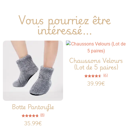
Vous pourriez être
intéressé...
Chaussons Velours
(Lot de 5 paires)
(6)
Note
39.99
€
4.50
sur 5
Botte Pantoufle
(8)
Note
35.99
€
4.75
sur 5