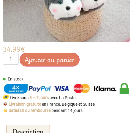
34.99
€
Ajouter au panier
En stock
Livré sous
3 – 7 jours
avec La Poste
Livraison gratuite
en France, Belgique et Suisse
Satisfait ou remboursé
pendant 14 jours
Description