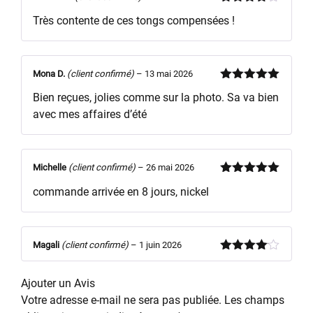
Note
4
Très contente de ces tongs compensées !
sur 5
Mona D.
(client confirmé)
–
13 mai 2026
Note
5
sur
Bien reçues, jolies comme sur la photo. Sa va bien
5
avec mes affaires d’été
Michelle
(client confirmé)
–
26 mai 2026
Note
5
sur
commande arrivée en 8 jours, nickel
5
Magali
(client confirmé)
–
1 juin 2026
Note
4
sur 5
Ajouter un Avis
Votre adresse e-mail ne sera pas publiée.
Les champs