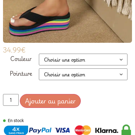
34.99
€
Couleur
Pointure
Ajouter au panier
En stock