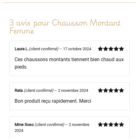
3 avis pour
Chausson Montant
Femme
Laura L
(client confirmé)
–
17 octobre 2024
Note
5
sur
Ces chaussons montants tiennent bien chaud aux
5
pieds.
Rata
(client confirmé)
–
2 novembre 2024
Note
5
sur
Bon produit reçu rapidement. Merci
5
Mme Soso
(client confirmé)
–
2 novembre
2024
Note
5
sur
5