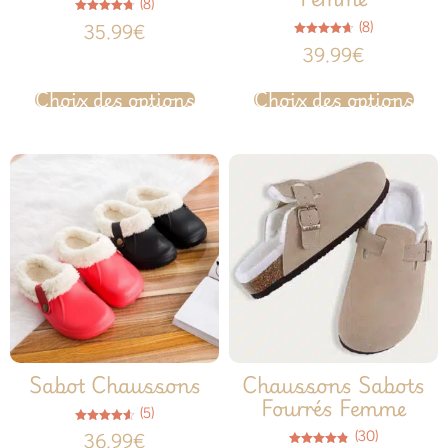
(8)
Note
(8)
35.99
€
4.75
sur 5
Note
39.99
€
4.63
sur 5
Choix des options
Choix des options
Sabot Chaussons
Chaussons Sabots
Fourrés Femme
(5)
Note
(30)
36.99
€
4.60