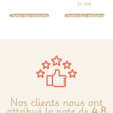
sur 5
Note
39.99
€
4.77
sur 5
Choix des options
Choix des options
Nos clients nous ont
attribué la note de
4.8