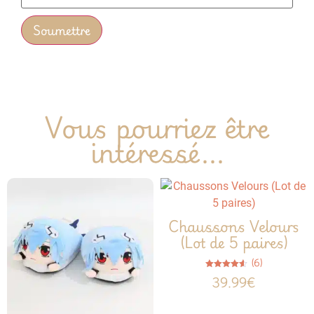
Vous pourriez être
intéressé...
Chaussons Velours
(Lot de 5 paires)
(6)
Note
39.99
€
4.50
sur 5