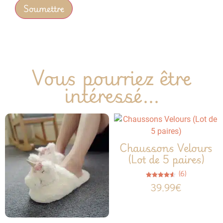
Vous pourriez être
intéressé...
Chaussons Velours
(Lot de 5 paires)
(6)
Note
39.99
€
4.50
sur 5