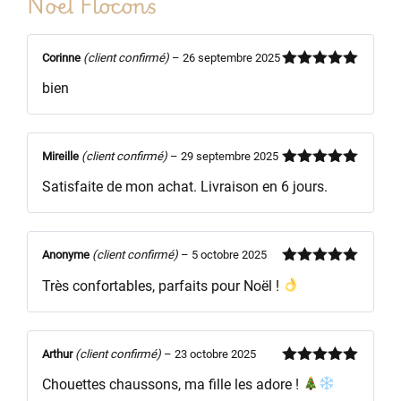
Noël Flocons
Corinne
(client confirmé)
–
26 septembre 2025
Note
5
sur
bien
5
Mireille
(client confirmé)
–
29 septembre 2025
Note
5
sur
Satisfaite de mon achat. Livraison en 6 jours.
5
Anonyme
(client confirmé)
–
5 octobre 2025
Note
5
sur
Très confortables, parfaits pour Noël !
5
Arthur
(client confirmé)
–
23 octobre 2025
Note
5
sur
Chouettes chaussons, ma fille les adore !
5