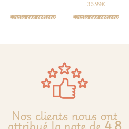
sur 5
Note
36.99
€
4.50
sur 5
Choix des options
Choix des options
Nos clients nous ont
attribué la note de
4.8