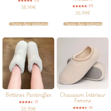
(15)
Note
(17)
38.99
€
4.67
sur 5
Note
36.99
€
4.65
sur 5
Choix des options
Choix des options
Bottines Pantoufles
Chausson Intérieur
Femme
(7)
Note
(4)
35.99
€
4.43