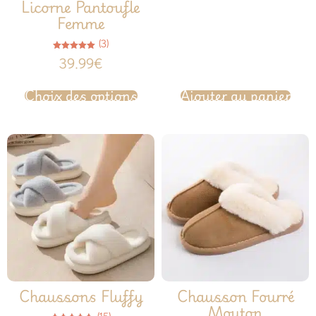
Licorne Pantoufle
Femme
(3)
Note
39.99
€
5.00
sur 5
Choix des options
Ajouter au panier
Chaussons Fluffy
Chausson Fourré
Mouton