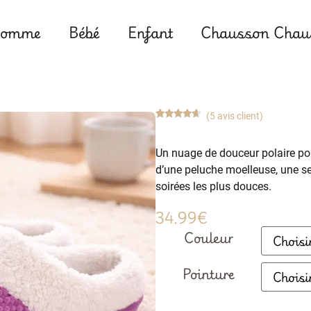
omme
Bébé
Enfant
Chausson Chaus
(
5
avis client)
Noté
5
4.40
sur 5
basé
Un nuage de douceur polaire po
sur
notations
d’une peluche moelleuse, une se
client
soirées les plus douces.
34.99
€
Couleur
Pointure