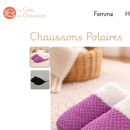
Femme
H
Chaussons Polaires