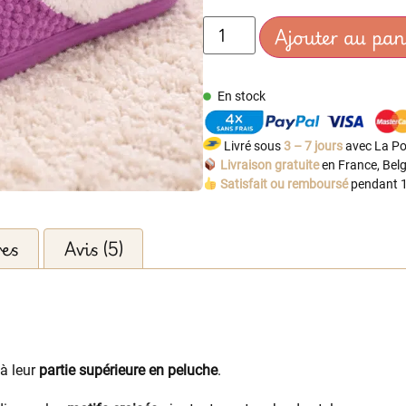
Ajouter au pan
En stock
Livré sous
3 – 7 jours
avec La Po
Livraison gratuite
en France, Belg
Satisfait ou remboursé
pendant 1
res
Avis (5)
à leur
partie supérieure en peluche
.