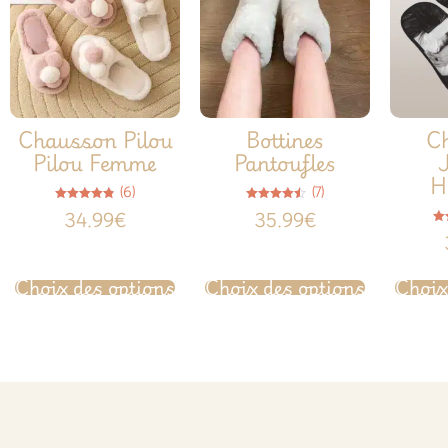
Chausson Pilou
Bottines
C
Pilou Femme
Pantoufles
H
(6)
(7)
Note
Note
34.99
€
35.99
€
4.83
4.43
sur 5
sur 5
Choix des options
Choix des options
Choix