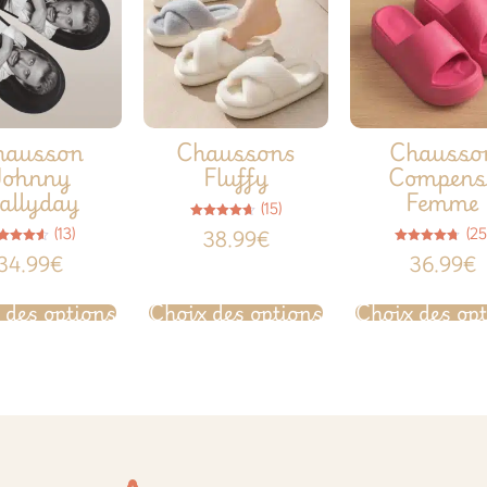
hausson
Chaussons
Chausso
Johnny
Fluffy
Compens
allyday
Femme
(15)
Note
(13)
(25
38.99
€
4.67
sur 5
Note
Note
34.99
€
36.99
€
4.54
4.72
sur 5
sur 5
 des options
Choix des options
Choix des op