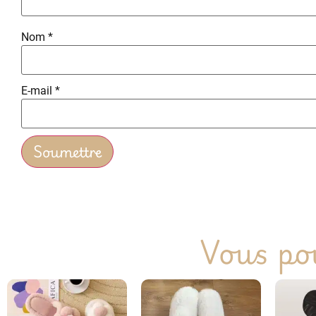
Nom
*
E-mail
*
Vous pou