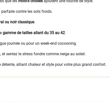
dis que les
motifs croisés
ajoutent une touche de style.
parfaite contre les sols froids.
yal ou noir classique
.
ne
gamme de tailles allant du 35 au 42
.
ongue journée ou pour un week-end cocooning.
 et sentez le stress fondre comme neige au soleil.
détente, alliant chaleur et style pour votre plus grand confort.