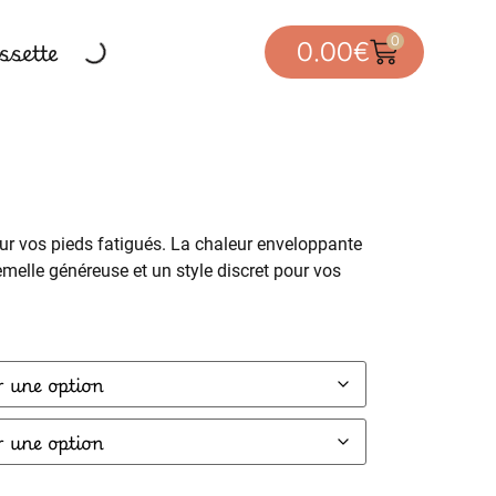
0
sette
0.00
€
ur vos pieds fatigués. La chaleur enveloppante
melle généreuse et un style discret pour vos