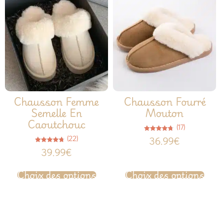
Chausson Femme
Chausson Fourré
Semelle En
Mouton
Caoutchouc
(17)
Note
(22)
36.99
€
4.65
sur 5
Note
39.99
€
4.77
sur 5
Choix des options
Choix des options