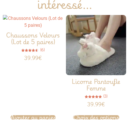
intéressé...
Chaussons Velours
(Lot de 5 paires)
(6)
Note
39.99
€
4.50
sur 5
Licorne Pantoufle
Femme
(3)
Note
39.99
€
5.00
sur 5
Ajouter au panier
Choix des options