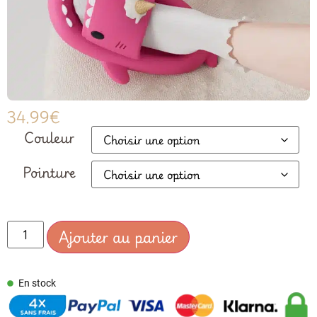
34.99
€
Couleur
Pointure
Ajouter au panier
En stock